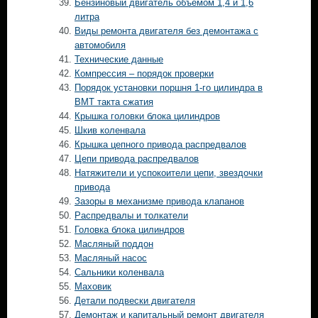
Бензиновый двигатель объемом 1,4 и 1,6
литра
Виды ремонта двигателя без демонтажа с
автомобиля
Технические данные
Компрессия – порядок проверки
Порядок установки поршня 1-го цилиндра в
ВМТ такта сжатия
Крышка головки блока цилиндров
Шкив коленвала
Крышка цепного привода распредвалов
Цепи привода распредвалов
Натяжители и успокоители цепи, звездочки
привода
Зазоры в механизме привода клапанов
Распредвалы и толкатели
Головка блока цилиндров
Масляный поддон
Масляный насос
Сальники коленвала
Маховик
Детали подвески двигателя
Демонтаж и капитальный ремонт двигателя