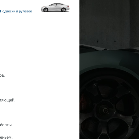
Подвески и рулевое
ра.
вляющей.
 болты.
деньем.