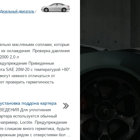
Дизельный двигатель
/
ельно масляными соплами, которые
 их охлаждения. Проверка давления
2000 2,0 л
ие Приведенные
та SAE 20W-20 с температурой +80°.
могут немного отличаться от
ет проверить герметичность
 установка поддона картера
ЕДЕНИЯ Для уплотнения
артера используется обычный
 например, Loctite. Предупреждение
те слишком много герметика, будьте
орожным рядом с отверстиями бол ...