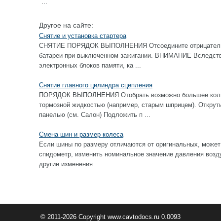
...
Другое на сайте:
Снятие и установка стартера
СНЯТИЕ ПОРЯДОК ВЫПОЛНЕНИЯ Отсоедините отрицательны
батареи при выключенном зажигании. ВНИМАНИЕ Вследстви
электронных блоков памяти, ка ...
Снятие главного цилиндра сцепления
ПОРЯДОК ВЫПОЛНЕНИЯ Отобрать возможно большее колич
тормозной жидкостью (например, старым шприцем). Открут
панелью (см. Салон) Подложить п ...
Смена шин и размер колеса
Если шины по размеру отличаются от оригинальных, может
спидометр, изменить номинальное значение давления возду
другие изменения. ...
© 2011-2026 Copyright www.cavtodocs.ru 0.0093