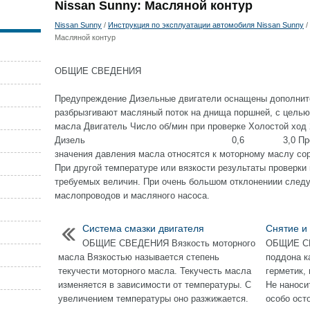
Nissan Sunny: Масляной контур
Nissan Sunny
/
Инструкция по эксплуатации автомобиля Nissan Sunny
/
Масляной контур
ОБЩИЕ СВЕДЕНИЯ
Предупреждение Дизельные двигатели оснащены дополнит
разбрызгивают масляный поток на днища поршней, с целью
масла Двигатель Число об/мин при проверке Холостой ход 
Дизель 0,6 3,0 Предупрежден
значения давления масла относятся к моторному маслу сор
При другой температуре или вязкости результаты проверки 
требуемых величин. При очень большом отклонениии следу
маслопроводов и масляного насоса.
Система смазки двигателя
Снятие и
ОБЩИЕ СВЕДЕНИЯ Вязкость моторного
ОБЩИЕ СВ
масла Вязкостью называется степень
поддона к
текучести моторного масла. Текучесть масла
герметик,
изменяется в зависимости от температуры. С
Не наноси
увеличением температуры оно разжижается.
особо ост