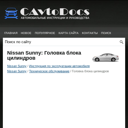
ГЛАВНАЯ
НОВОЕ
ПОПУЛЯРНОЕ
КАРТА САЙТА
КОНТАКТЫ
ПОИСК
Nissan Sunny: Головка блока
цилиндров
Nissan Sunny
/
Инструкция по эксплуатации автомобиля
Nissan Sunny
/
Техническое обслуживание
/ Головка блока цилиндров