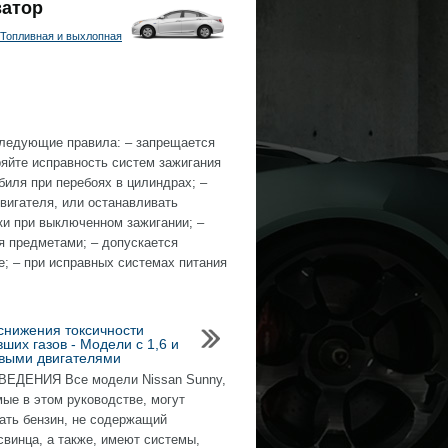
затор
Топливная и выхлопная
 следующие правила: – запрещается
яйте исправность систем зажигания
биля при перебоях в цилиндрах; –
вигателя, или останавливать
ки при выключенном зажигании; –
я предметами; – допускается
е; – при исправных системах питания
снижения токсичности
ших газов - Модели с 1,6 и
овыми двигателями
ЕДЕНИЯ Все модели Nissan Sunny,
ые в этом руководстве, могут
ать бензин, не содержащий
свинца, а также, имеют системы,