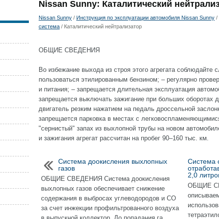
Nissan Sunny: Каталитический нейтрали
Nissan Sunny
/
Инструкция по эксплуатации автомобиля Nissan Sunny
/
система
/ Каталитический нейтрализатор
ОБЩИЕ СВЕДЕНИЯ
Во избежание выхода из строя этого агрегата соблюдайте
пользоваться этилированным бензином; – регулярно провер
и питания; – запрещается длительная эксплуатация автомо
запрещается выключать зажигание при больших оборотах д
двигатель резким нажатием на педаль дроссельной заслон
запрещается парковка в местах с легковоспламеняющимис
"сернистый" запах из выхлопной трубы на новом автомобил
и зажигания агрегат рассчитан на пробег 90–160 тыс. км.
Система доокисления выхлопных
Система 
газов
отработав
2,0 литр
ОБЩИЕ СВЕДЕНИЯ Система доокисления
ОБЩИЕ СВ
выхлопных газов обеспечивает снижение
описываем
содержания в выбросах углеводородов и СО
использов
за счет инжекции профильтрованного воздуха
тетраэтил
в выпускной коллектор. До попадания га ...