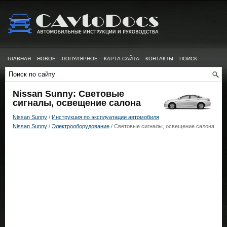
ГЛАВНАЯ
НОВОЕ
ПОПУЛЯРНОЕ
КАРТА САЙТА
КОНТАКТЫ
ПОИСК
Nissan Sunny: Световые
сигналы, освещение салона
Nissan Sunny
/
Инструкция по эксплуатации автомобиля
Nissan Sunny
/
Электрооборудование
/ Световые сигналы, освещение салона