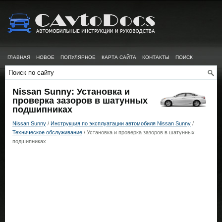
ГЛАВНАЯ
НОВОЕ
ПОПУЛЯРНОЕ
КАРТА САЙТА
КОНТАКТЫ
ПОИСК
Nissan Sunny: Установка и
проверка зазоров в шатунных
подшипниках
Nissan Sunny
/
Инструкция по эксплуатации автомобиля Nissan Sunny
/
Техническое обслуживание
/ Установка и проверка зазоров в шатунных
подшипниках