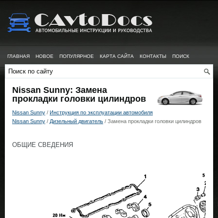
ГЛАВНАЯ
НОВОЕ
ПОПУЛЯРНОЕ
КАРТА САЙТА
КОНТАКТЫ
ПОИСК
Nissan Sunny: Замена
прокладки головки цилиндров
Nissan Sunny
/
Инструкция по эксплуатации автомобиля
Nissan Sunny
/
Дизельный двигатель
/ Замена прокладки головки цилиндров
ОБЩИЕ СВЕДЕНИЯ