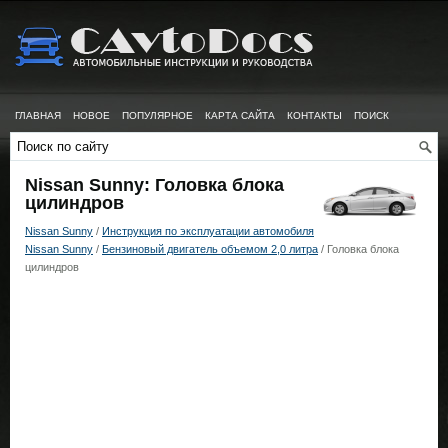
ГЛАВНАЯ
НОВОЕ
ПОПУЛЯРНОЕ
КАРТА САЙТА
КОНТАКТЫ
ПОИСК
Nissan Sunny: Головка блока
цилиндров
Nissan Sunny
/
Инструкция по эксплуатации автомобиля
Nissan Sunny
/
Бензиновый двигатель объемом 2,0 литра
/ Головка блока
цилиндров