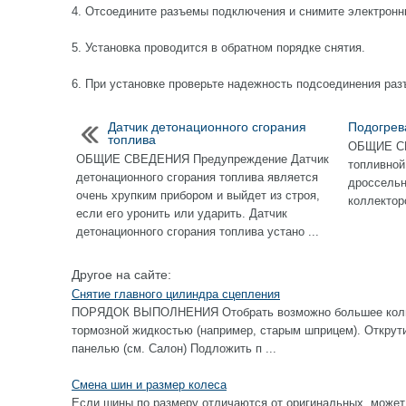
4. Отсоедините разъемы подключения и снимите электронн
5. Установка проводится в обратном порядке снятия.
6. При установке проверьте надежность подсоединения ра
Датчик детонационного сгорания
Подогрев
топлива
ОБЩИЕ СВ
ОБЩИЕ СВЕДЕНИЯ Предупреждение Датчик
топливной
детонационного сгорания топлива является
дроссельн
очень хрупким прибором и выйдет из строя,
коллекторо
если его уронить или ударить. Датчик
детонационного сгорания топлива устано ...
Другое на сайте:
Снятие главного цилиндра сцепления
ПОРЯДОК ВЫПОЛНЕНИЯ Отобрать возможно большее колич
тормозной жидкостью (например, старым шприцем). Открут
панелью (см. Салон) Подложить п ...
Смена шин и размер колеса
Если шины по размеру отличаются от оригинальных, может