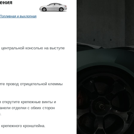
ления
Топливная и выхлопная
 центральной консолью на выступе
ните провод отрицательной клеммы
я открутите крепежные винты и
анели отделки с обеих сторон
.
с крепежного кронштейна.