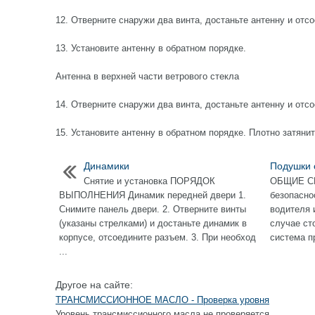
12. Отверните снаружи два винта, достаньте антенну и отс
13. Установите антенну в обратном порядке.
Антенна в верхней части ветрового стекла
14. Отверните снаружи два винта, достаньте антенну и отс
15. Установите антенну в обратном порядке. Плотно затянит
Динамики
Подушки 
Cнятие и установка ПОРЯДОК
ОБЩИЕ СВ
ВЫПОЛНЕНИЯ Динамик передней двери 1.
безопасно
Снимите панель двери. 2. Отверните винты
водителя 
(указаны стрелками) и достаньте динамик в
случае ст
корпусе, отсоедините разъем. 3. При необход
система п
...
Другое на сайте:
ТРАНСМИССИОННОЕ МАСЛО - Проверка уровня
Уровень трансмиссионного масла не проверяется. ...