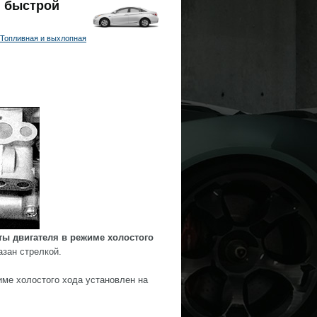
н быстрой
Топливная и выхлопная
ы двигателя в режиме холостого
зан стрелкой.
име холостого хода установлен на