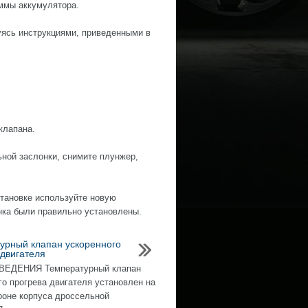
еммы аккумулятора.
уясь инструкциями, приведенными в
клапана.
ьной заслонки, снимите плунжер,
становке используйте новую
нка были правильно установлены.
урный клапан ускоренного
 двигателя
ЕДЕНИЯ Температурный клапан
го прогрева двигателя установлен на
роне корпуса дроссельной