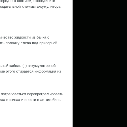
Перед его снятием, отсоедините
рицательной клеммы аккумулятора
ество жидкости из бачка с
ить полочку слева под приборной
й кабель (–) аккумуляторной
е этого стирается информация из
 потребоваться перепрограМировать
ха в шинах и внести в автомобиль