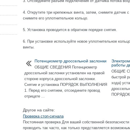
3. Отсоедините разъем подключения от датчика потока воз
4. Открутите три крепежных винта, затем, снимите датчик 
снимите его уплотнительное кольцо.
5. Установка проводится в обратном порядке снятия.
6. При установке используйте новое уплотнительное кольц
винты.
Потенциометр дроссельной заслонки
Электром
работы д
ОБЩИЕ СВЕДЕНИЯ Потенциометр
ОБЩИЕ СВ
дроссельной заслонки установлен на правой
быстрой р
стороне корпуса дроссельной заслонки.
хода) уст
Снятие и установка ПОРЯДОК ВЫПОЛНЕНИЯ
дроссельн
1. Перед его снятием, отсоедините провод
ПОРЯДОК 
отрицате ...
Другое на сайте:
Проверка стоп-сигнала
Постоянная проверка Для вашей собственной безопасности 
проводить так часто, как только представляется возм