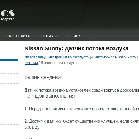
КАРТА САЙТА
КОНТАКТЫ
ПОИСК
Nissan Sunny: Датчик потока воздуха
Nissan Sunny
/
Инструкция по эксплуатации автомобиля Nissan Sunny
/
система
/ Датчик потока воздуха
ОБЩИЕ СВЕДЕНИЯ
Датчик потока воздуха установлен сзади корпуса дроссельн
ПОРЯДОК ВЫПОЛНЕНИЯ
1. Перед его снятием, отсоедините провод отрицательной 
2. Доступ к датчику будет существенно улучшен, если сня
6.3.1.2).