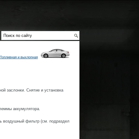
Топливная и выхлопная
ой заслонки. Снятие и установка
клеммы аккумулятора.
ть воздушный фильтр (см. подраздел