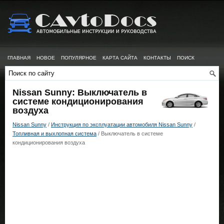
ГЛАВНАЯ
НОВОЕ
ПОПУЛЯРНОЕ
КАРТА САЙТА
КОНТАКТЫ
ПОИСК
Nissan Sunny: Выключатель в
системе кондиционирования
воздуха
Nissan Sunny
/
Инструкция по эксплуатации автомобиля Nissan Sunny
/
Топливная и выхлопная система
/ Выключатель в системе
кондиционирования воздуха