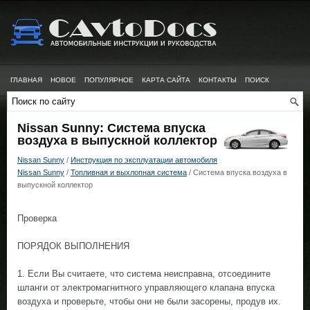
ГЛАВНАЯ
НОВОЕ
ПОПУЛЯРНОЕ
КАРТА САЙТА
КОНТАКТЫ
ПОИСК
Nissan Sunny: Система впуска
воздуха в выпускной коллектор
Nissan Sunny
/
Инструкция по эксплуатации автомобиля
Nissan Sunny
/
Топливная и выхлопная система
/ Система впуска воздуха в
выпускной коллектор
Проверка
ПОРЯДОК ВЫПОЛНЕНИЯ
1. Если Вы считаете, что система неисправна, отсоедините
шланги от электромагнитного управляющего клапана впуска
воздуха и проверьте, чтобы они не были засорены, продув их.