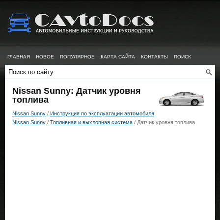
ГЛАВНАЯ
НОВОЕ
ПОПУЛЯРНОЕ
КАРТА САЙТА
КОНТАКТЫ
ПОИСК
Nissan Sunny: Датчик уровня
топлива
Nissan Sunny
/
Инструкция по эксплуатации автомобиля
Nissan Sunny
/
Топливная и выхлопная система
/ Датчик уровня топлива