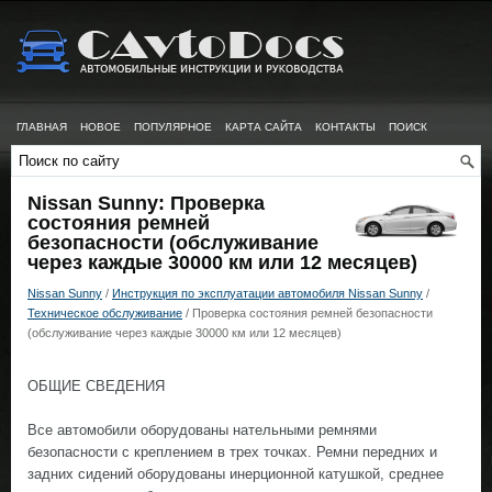
ГЛАВНАЯ
НОВОЕ
ПОПУЛЯРНОЕ
КАРТА САЙТА
КОНТАКТЫ
ПОИСК
Nissan Sunny: Проверка
состояния ремней
безопасности (обслуживание
через каждые 30000 км или 12 месяцев)
Nissan Sunny
/
Инструкция по эксплуатации автомобиля Nissan Sunny
/
Техническое обслуживание
/ Проверка состояния ремней безопасности
(обслуживание через каждые 30000 км или 12 месяцев)
ОБЩИЕ СВЕДЕНИЯ
Все автомобили оборудованы нательными ремнями
безопасности с креплением в трех точках. Ремни передних и
задних сидений оборудованы инерционной катушкой, среднее