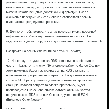
данный момент отсутствует и в плейер вставлена кассета, то
включается плейер, который автоматически выключается в
момент начала вещания дорожной информации. После
окончания передачи или если сигнал становится слабым,
включается предыдущая программа.
9. Для того чтобы возвратиться из режима приема дорожной
информации к обычному режиму, нажмите на кнопку TI и
удерживайте до тех пор, пока с дисплея не исчезнет символ ТА.
Настройка на режим слежения по сети (NF-режим).
10. Используется для поиска RDS–станции во всей полосе
частот. Нажмите на кнопку NF и удерживайте не более 2 с, при
этом приемник будет настраиваться на RDS-станцию, а
принимаемая программа не прервется. На дисплее появится
символ NF. При ухудшении условий приема настройка на
станцию, которая вещает такую же программу, будет
производиться на основе списка альтернативных частот,
полученных от RDS-станции Список других сетей EON
(Enhanced Other Network)