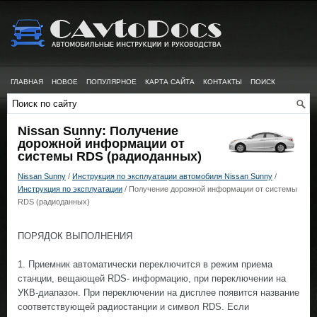
ГЛАВНАЯ
НОВОЕ
ПОПУЛЯРНОЕ
КАРТА САЙТА
КОНТАКТЫ
ПОИСК
Nissan Sunny: Получение
дорожной информации от
системы RDS (радиоданных)
Nissan Sunny
/
Инструкция по эксплуатации автомобиля Nissan Sunny
/
Инструкция по эксплуатации
/ Получение дорожной информации от системы
RDS (радиоданных)
ПОРЯДОК ВЫПОЛНЕНИЯ
1. Приемник автоматически переключится в режим приема
станции, вещающей RDS- информацию, при переключении на
УКВ-диапазон. При переключении на дисплее появится название
соответствующей радиостанции и символ RDS. Если