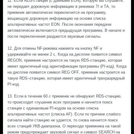
11. Если RDS-станция (с данными EON), которую вы слушаете,
не передает дорожную информацию в режимах TI и ТА, то
приемник автоматически переключится на программу,
вещающую дорожную информацию на основе списка
альтернативных частот EON. После окончания передачи
автоматически включается предыдущая программа. В начале и
после переключения раздаются звуковые сигналы.
12. Для отмены NF-режима нажмите на кнопку NF и
удерживайте не менее 2 с. Когда на дисплее появится символ
REGON, приемник настроится на такую RDS-станцию, которая
имеет идентичный код идентификации программы (PI-код). Когда
на дисплее появится символ REG OFF, приемник настроится на
такую RDS–станцию, которая имеет идентичный трехразрядный
PI-код.
13. Если в течение 60 с приемник не обнаружит RDS-станцию,
то происходит глушение всех программ и начнется поиск
станции с одинаковым РI-кодом на основе списка
альтернативных частот (списка AF). Если по причине слабого
сигнала найти станцию не удается, то снова начнется поиск
всех станций УКВ-диапазона. О переходе приемника на такой
режим предупреждает звуковой сигнал и символ SEARCH на