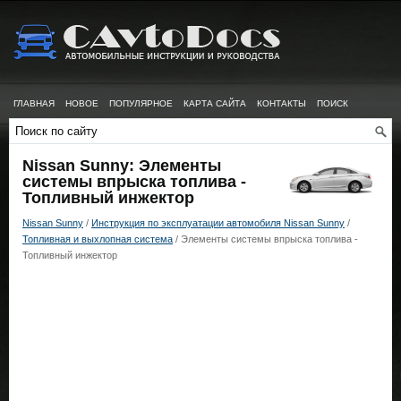
ГЛАВНАЯ
НОВОЕ
ПОПУЛЯРНОЕ
КАРТА САЙТА
КОНТАКТЫ
ПОИСК
Nissan Sunny: Элементы
системы впрыска топлива -
Топливный инжектор
Nissan Sunny
/
Инструкция по эксплуатации автомобиля Nissan Sunny
/
Топливная и выхлопная система
/ Элементы системы впрыска топлива -
Топливный инжектор