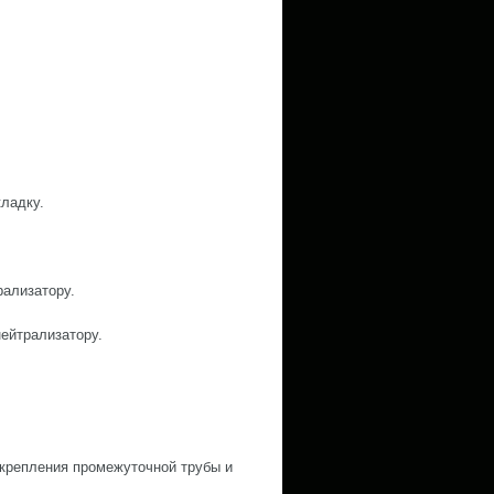
кладку.
рализатору.
нейтрализатору.
 крепления промежуточной трубы и