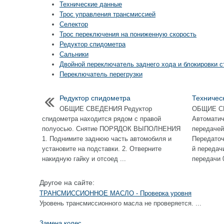
Технические данные
Трос управления трансмиссией
Селектор
Трос переключения на пониженную скорость
Редуктор спидометра
Сальники
Двойной переключатель заднего хода и блокировки с
Переключатель перегрузки
Редуктор спидометра
Техничес
ОБЩИЕ СВЕДЕНИЯ Редуктор
ОБЩИЕ С
спидометра находится рядом с правой
Автоматич
полуосью. Снятие ПОРЯДОК ВЫПОЛНЕНИЯ
передачей
1. Поднимите заднюю часть автомобиля и
Передаточн
установите на подставки. 2. Отверните
й передачи
накидную гайку и отсоед ...
передачи 0
Другое на сайте:
ТРАНСМИССИОННОЕ МАСЛО - Проверка уровня
Уровень трансмиссионного масла не проверяется. ...
Замена колес