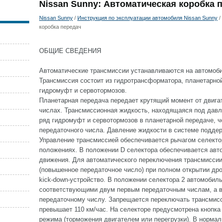
Nissan Sunny: Автоматическая коробка 
Nissan Sunny
/
Инструкция по эксплуатации автомобиля Nissan Sunny
/
коробка передач
ОБЩИЕ СВЕДЕНИЯ
Автоматические трансмиссии устанавливаются на автомобил
Трансмиссия состоит из гидротрансформатора, планетарно
гидромуфт и сервотормозов.
Планетарная передача передает крутящий момент от двига
числах. Трансмиссионная жидкость, находящаяся под давл
ряд гидромуфт и сервотормозов в планетарной передаче, ч
передаточного числа. Давление жидкости в системе подде
Управление трансмиссией обеспечивается рычагом селекто
положениях. В положении D селектора обеспечивается авт
движения. Для автоматического переключения трансмиссии
(повышенное передаточное число) при полном открытии др
kick-down-устройство. В положении селектора 2 автомобиль
соответствующими двум первым передаточным числам, а в
передаточному числу. Запрещается переключать трансмисс
превышает 110 км/час. На селекторе предусмотрена кнопк
режима (торможения двигателем или перегрузки). В норма