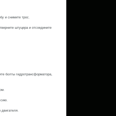
бу и снимите трос.
тверните штуцера и отсоедините
ите болты гидротрансформатора,
ом.
ссию.
ы двигателя.