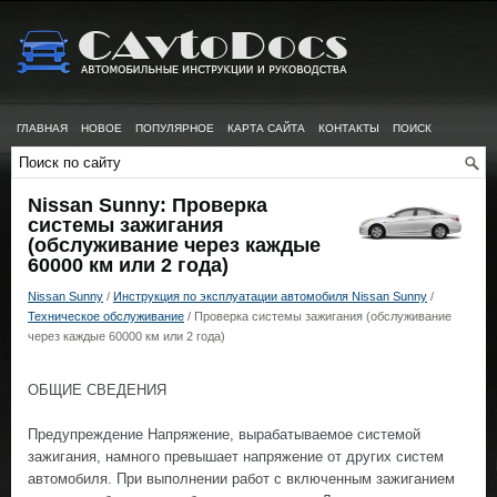
ГЛАВНАЯ
НОВОЕ
ПОПУЛЯРНОЕ
КАРТА САЙТА
КОНТАКТЫ
ПОИСК
Nissan Sunny: Проверка
системы зажигания
(обслуживание через каждые
60000 км или 2 года)
Nissan Sunny
/
Инструкция по эксплуатации автомобиля Nissan Sunny
/
Техническое обслуживание
/ Проверка системы зажигания (обслуживание
через каждые 60000 км или 2 года)
ОБЩИЕ СВЕДЕНИЯ
Предупреждение Напряжение, вырабатываемое системой
зажигания, намного превышает напряжение от других систем
автомобиля. При выполнении работ с включенным зажиганием