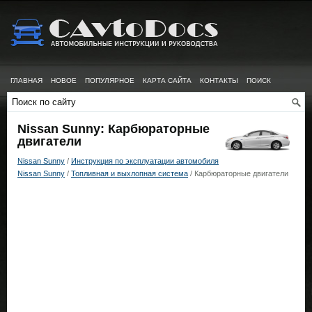
ГЛАВНАЯ
НОВОЕ
ПОПУЛЯРНОЕ
КАРТА САЙТА
КОНТАКТЫ
ПОИСК
Nissan Sunny: Карбюраторные
двигатели
Nissan Sunny
/
Инструкция по эксплуатации автомобиля
Nissan Sunny
/
Топливная и выхлопная система
/ Карбюраторные двигатели