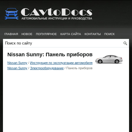
ГЛАВНАЯ
НОВОЕ
ПОПУЛЯРНОЕ
КАРТА САЙТА
КОНТАКТЫ
ПОИСК
Nissan Sunny: Панель приборов
Nissan Sunny
/
Инструкция по эксплуатации автомобиля
Nissan Sunny
/
Электрооборудование
/ Панель приборов