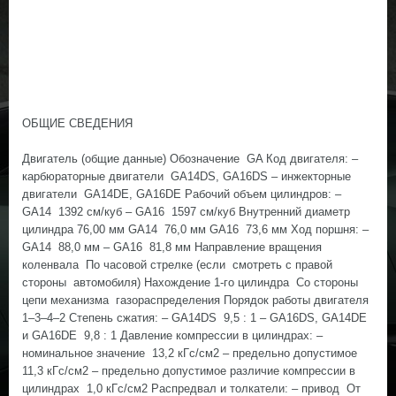
ОБЩИЕ СВЕДЕНИЯ
Двигатель (общие данные) Обозначение GA Код двигателя: –
карбюраторные двигатели GA14DS, GA16DS – инжекторные
двигатели GA14DE, GA16DE Рабочий объем цилиндров: –
GA14 1392 см/куб – GA16 1597 см/куб Внутренний диаметр
цилиндра 76,00 мм GA14 76,0 мм GA16 73,6 мм Ход поршня: –
GA14 88,0 мм – GA16 81,8 мм Направление вращения
коленвала По часовой стрелке (если смотреть с правой
стороны автомобиля) Нахождение 1-го цилиндра Со стороны
цепи механизма газораспределения Порядок работы двигателя
1–3–4–2 Степень сжатия: – GA14DS 9,5 : 1 – GA16DS, GA14DE
и GA16DE 9,8 : 1 Давление компрессии в цилиндрах: –
номинальное значение 13,2 кГс/см2 – предельно допустимое
11,3 кГс/см2 – предельно допустимое различие компрессии в
цилиндрах 1,0 кГс/см2 Распредвал и толкатели: – привод От