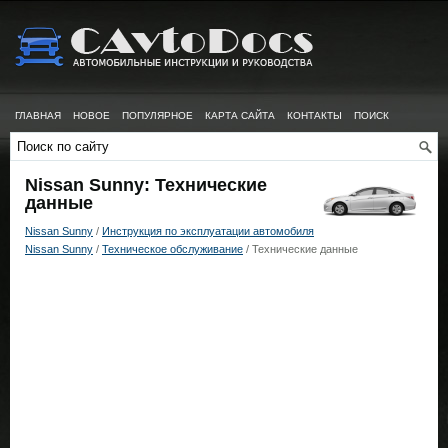
ГЛАВНАЯ
НОВОЕ
ПОПУЛЯРНОЕ
КАРТА САЙТА
КОНТАКТЫ
ПОИСК
Nissan Sunny: Технические
данные
Nissan Sunny
/
Инструкция по эксплуатации автомобиля
Nissan Sunny
/
Техническое обслуживание
/ Технические данные