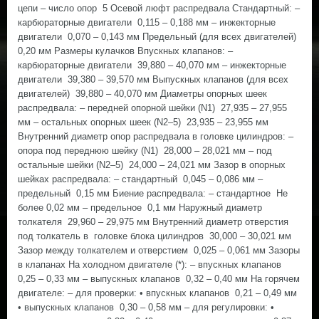
цепи – число опор 5 Осевой люфт распредвала Стандартный: –
карбюраторные двигатели 0,115 – 0,188 мм – инжекторные
двигатели 0,070 – 0,143 мм Предельный (для всех двигателей)
0,20 мм Размеры кулачков Впускных клапанов: –
карбюраторные двигатели 39,880 – 40,070 мм – инжекторные
двигатели 39,380 – 39,570 мм Выпускных клапанов (для всех
двигателей) 39,880 – 40,070 мм Диаметры опорных шеек
распредвала: – передней опорной шейки (N1) 27,935 – 27,955
мм – остальных опорных шеек (N2–5) 23,935 – 23,955 мм
Внутренний диаметр опор распредвала в головке цилиндров: –
опора под переднюю шейку (N1) 28,000 – 28,021 мм – под
остальные шейки (N2–5) 24,000 – 24,021 мм Зазор в опорных
шейках распредвала: – стандартный 0,045 – 0,086 мм –
предельный 0,15 мм Биение распредвала: – стандартное Не
более 0,02 мм – предельное 0,1 мм Наружный диаметр
толкателя 29,960 – 29,975 мм Внутренний диаметр отверстия
под толкатель в головке блока цилиндров 30,000 – 30,021 мм
Зазор между толкателем и отверстием 0,025 – 0,061 мм Зазоры
в клапанах На холодном двигателе (*): – впускных клапанов
0,25 – 0,33 мм – выпускных клапанов 0,32 – 0,40 мм На горячем
двигателе: – для проверки: • впускных клапанов 0,21 – 0,49 мм
• выпускных клапанов 0,30 – 0,58 мм – для регулировки: •