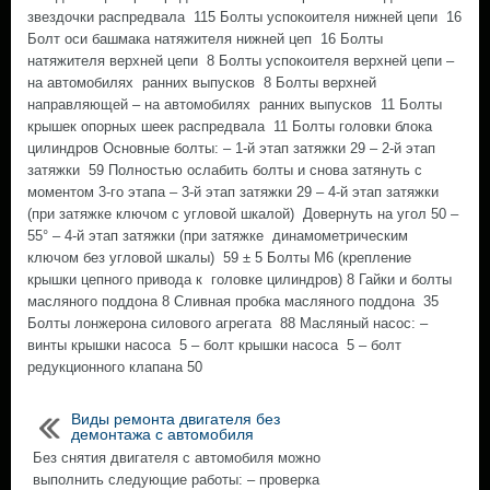
звездочки распредвала 115 Болты успокоителя нижней цепи 16
Болт оси башмака натяжителя нижней цеп 16 Болты
натяжителя верхней цепи 8 Болты успокоителя верхней цепи –
на автомобилях ранних выпусков 8 Болты верхней
направляющей – на автомобилях ранних выпусков 11 Болты
крышек опорных шеек распредвала 11 Болты головки блока
цилиндров Основные болты: – 1-й этап затяжки 29 – 2-й этап
затяжки 59 Полностью ослабить болты и снова затянуть с
моментом 3-го этапа – 3-й этап затяжки 29 – 4-й этап затяжки
(при затяжке ключом с угловой шкалой) Довернуть на угол 50 –
55° – 4-й этап затяжки (при затяжке динамометрическим
ключом без угловой шкалы) 59 ± 5 Болты М6 (крепление
крышки цепного привода к головке цилиндров) 8 Гайки и болты
масляного поддона 8 Сливная пробка масляного поддона 35
Болты лонжерона силового агрегата 88 Масляный насос: –
винты крышки насоса 5 – болт крышки насоса 5 – болт
редукционного клапана 50
Виды ремонта двигателя без
демонтажа с автомобиля
Без снятия двигателя с автомобиля можно
выполнить следующие работы: – проверка