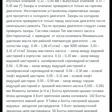
впускных клапанов 0,32 – 0,40 мм • выпускных клапанов 0,37 –
0,45 мм (*) Зазоры в клапанах проверяются только на горячем
двигателе. Изготовителем установлены нормативные зазоры
для прогретого и холодного двигателя. Зазоры на холодном
двигателе проверяются только перед запуском двигателя после
капитального ремонта. После прогрева двигателя следует снова
проверить зазоры. Система смазки Тип масляного насоса
Шестеренчатый, с приводом от носка коленвала Минимальное
давление масла при рабочей температуре двигателя: – на
холостом ходу 0,49 – 1,86 кГс/см2 – при 3000 об/мин 3,43 –
4,41 кГс/см2 Зазоры масляного насоса: – зазор между ведомой
шестерней и корпусом насоса 0,11 – 0,20 мм – зазор между
ведомой шестерней и калибровочной серповидной вставкой
0,04 – 0,38 мм – зазор между ведущей шестерней и
калибровочной серповидной вставкой 0,04 – 0,30 мм – осевой
люфт ведомой шестерни 0,05 – 0,11 мм – осевой люфт
ведущей шестерни 0,05 – 0,09 мм – зазор между торцом
ведущей шестерней и крышкой масляного насоса 0,045 – 0,091
мм Моменты затяжки (в Н.м.) Болты крепления крышки головки
блока цилиндров 4 Болт крепления шкива коленвала 142 Болты
натяжителя нижней цепи 9 Гайки и болты смотровой крышки
ведомых звездочек распредвалов 5 Болт промежуточной
звездочки цепи распредвала 50 Болты крепления ведомой