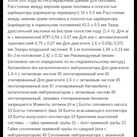
холостого хода 80 Регулировочные данные для поплавка:
Расстояние между верхним краем поплавка и плоскостью
карбюратора (карбюратор перевернут) 10 ± 0,5 мм Расстояние
между нижним краем поплавка и плоскостью карбюратора
(карбюратор в нормальном положении) 43,5 ± 0,5 мм Зазор
дроссельной заслонки на быстром холостом ходу (1,4 л): Для а/
м с механической КПП 0,59 ± 0,07 мм Для а/м с автоматической
трансмиссией 0,75 ± 0,07 мм Для двигателя 1,6 л 0,63(± 0,07)
мм Зазоры воздушной заслонки: В 1-м положении 1,44 ± 0,14 мм
Во 2-м положении 2,42 ± 0,32 мм Рекомендуемый бензин
(октановое число определено по исследовательскому методу)
Автомобили без каталитического нейтрализатора Для двигателя
1,4 л с октановым числом 95 неэтилированный или 91
этилированный Для двигателя 1,6 л с октановым числом 95
неэтилированный или 97 этилированный Автомобили с
каталитическим нейтрализатором с октановым числом 95
неэтилированный, заправка этилированным бензином
запрещается Моменты затяжки (Н.м.) Болты топливного насоса
19 Болты топливного бака 34 Болты всасывающего коллектора
19 Болты выпускного коллектора 19 Крепление выхлопной
системы: – гайка приемной трубы 31 – болт приемной трубы 23
Гайки сочленения приемной трубы со средней (или с
нейтрализатором) 49 Сочленение нейтрализатора с оконечной