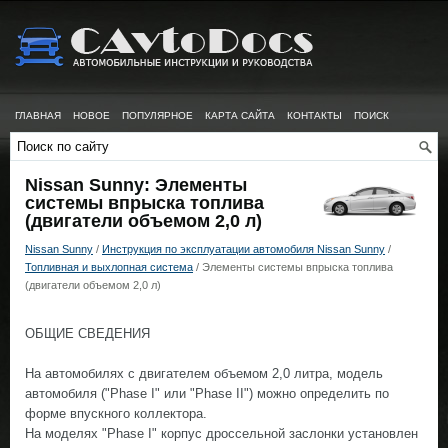
ГЛАВНАЯ
НОВОЕ
ПОПУЛЯРНОЕ
КАРТА САЙТА
КОНТАКТЫ
ПОИСК
Nissan Sunny: Элементы
системы впрыска топлива
(двигатели объемом 2,0 л)
Nissan Sunny
/
Инструкция по эксплуатации автомобиля Nissan Sunny
/
Топливная и выхлопная система
/ Элементы системы впрыска топлива
(двигатели объемом 2,0 л)
ОБЩИЕ СВЕДЕНИЯ
На автомобилях с двигателем объемом 2,0 литра, модель
автомобиля ("Phase I" или "Phase II") можно определить по
форме впускного коллектора.
На моделях "Phase I" корпус дроссельной заслонки установлен