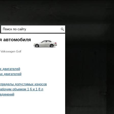
я автомобиля
Volkswagen Golf
х двигателей
ых двигателей
 пределы допустимых износов
абочим объемом 1,6 и 1,8 л
оединений