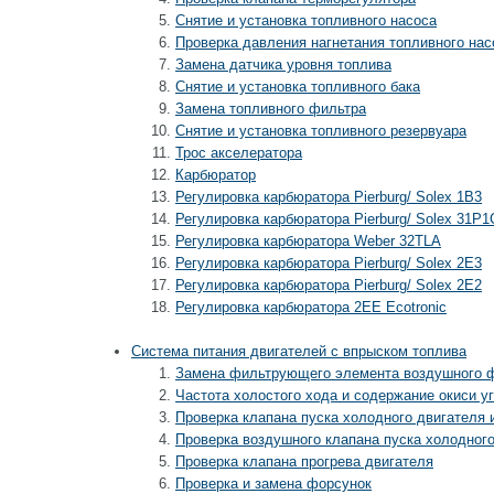
Снятие и установка топливного насоса
Проверка давления нагнетания топливного нас
Замена датчика уровня топлива
Снятие и установка топливного бака
Замена топливного фильтра
Снятие и установка топливного резервуара
Трос акселератора
Карбюратор
Регулировка карбюратора Pierburg/ Solex 1В3
Регулировка карбюратора Pierburg/ Solex 31Р1
Регулировка карбюратора Weber 32TLA
Регулировка карбюратора Pierburg/ Solex 2Е3
Регулировка карбюратора Pierburg/ Solex 2Е2
Регулировка карбюратора 2ЕЕ Ecotronic
Система питания двигателей с впрыском топлива
Замена фильтрующего элемента воздушного 
Частота холостого хода и содержание окиси у
Проверка клапана пуска холодного двигателя
Проверка воздушного клапана пуска холодного
Проверка клапана прогрева двигателя
Проверка и замена форсунок