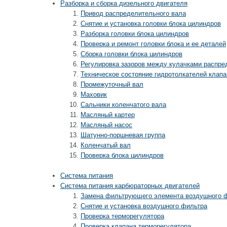
Разборка и сборка дизельного двигателя
Привод распределительного вала
Снятие и установка головки блока цилиндров
Разборка головки блока цилиндров
Проверка и ремонт головки блока и ее деталей
Сборка головки блока цилиндров
Регулировка зазоров между кулачками распре
Техническое состояние гидротолкателей клапа
Промежуточный вал
Маховик
Сальники коленчатого вала
Масляный картер
Масляный насос
Шатунно-поршневая группа
Коленчатый вал
Проверка блока цилиндров
Система питания
Система питания карбюраторных двигателей
Замена фильтрующего элемента воздушного 
Снятие и установка воздушного фильтра
Проверка терморегулятора
Проверка клапана терморегулятора