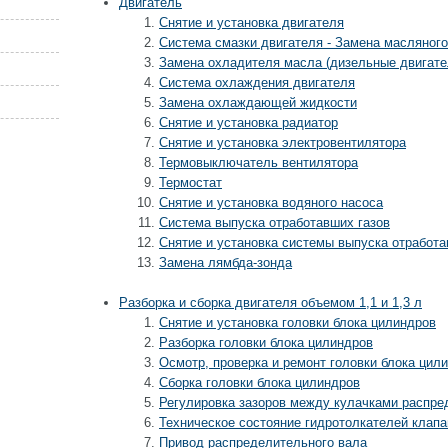
Двигатель
Снятие и установка двигателя
Система смазки двигателя - Замена масляног
Замена охладителя масла (дизельные двигате
Система охлаждения двигателя
Замена охлаждающей жидкости
Снятие и установка радиатор
Снятие и установка электровентилятора
Термовыключатель вентилятора
Термостат
Снятие и установка водяного насоса
Система выпуска отработавших газов
Снятие и установка системы выпуска отработа
Замена лямбда-зонда
Разборка и сборка двигателя объемом 1,1 и 1,3 л
Снятие и установка головки блока цилиндров
Разборка головки блока цилиндров
Осмотр, проверка и ремонт головки блока цил
Сборка головки блока цилиндров
Регулировка зазоров между кулачками распре
Техническое состояние гидротолкателей клапа
Привод распределительного вала