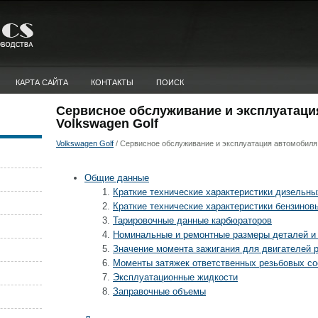
КАРТА САЙТА
КОНТАКТЫ
ПОИСК
Сервисное обслуживание и эксплуатаци
Volkswagen Golf
Volkswagen Golf
/ Сервисное обслуживание и эксплуатация автомобиля 
Общие данные
Краткие технические характеристики дизельны
Краткие технические характеристики бензинов
Тарировочные данные карбюраторов
Номинальные и ремонтные размеры деталей и
Значение момента зажигания для двигателей р
Моменты затяжек ответственных резьбовых с
Эксплуатационные жидкости
Заправочные объемы