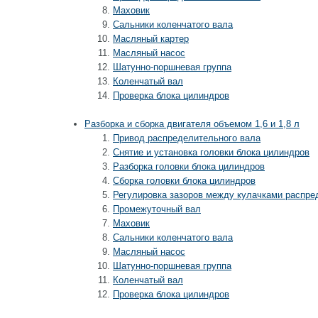
Маховик
Сальники коленчатого вала
Масляный картер
Масляный насос
Шатунно-поршневая группа
Коленчатый вал
Проверка блока цилиндров
Разборка и сборка двигателя объемом 1,6 и 1,8 л
Привод распределительного вала
Снятие и установка головки блока цилиндров
Разборка головки блока цилиндров
Сборка головки блока цилиндров
Регулировка зазоров между кулачками распре
Промежуточный вал
Маховик
Сальники коленчатого вала
Масляный насос
Шатунно-поршневая группа
Коленчатый вал
Проверка блока цилиндров