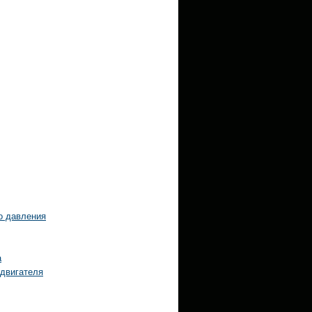
о давления
а
 двигателя