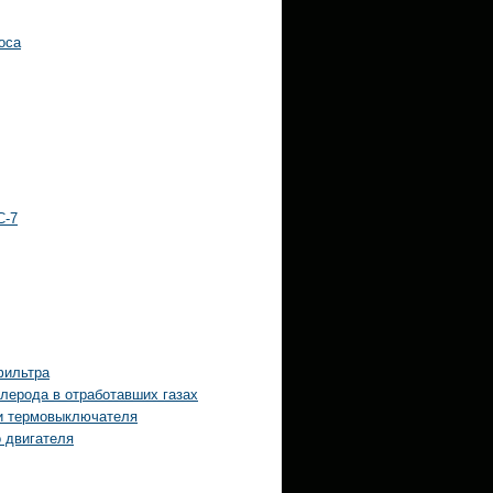
оса
С-7
фильтра
глерода в отработавших газах
 и термовыключателя
 двигателя