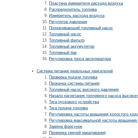
Пластина измерителя расхода воздуха
Распределитель топлива
Измеритель расхода воздуха
Регулятор давления
Подкачивающий топливный насос
Топливный насос
Топливный фильтр
Топливный аккумулятор
Топливный бак
Регулировка троса акселератора
Система питания дизельных двигателей
Проверка подачи топлива
Прокачка системы питания
Топливный насос высокого давления
Начало нагнетания топливного насоса высоког
Тяга пускового устройства
Тяга подачи топлива
Регулировка частоты вращения холостого ход
Регулировка максимальной частоты вращения
Замена форсунок
Проверка свечей накаливания