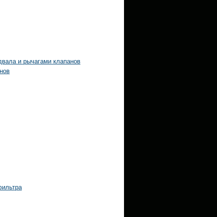
двала и рычагами клапанов
нов
фильтра