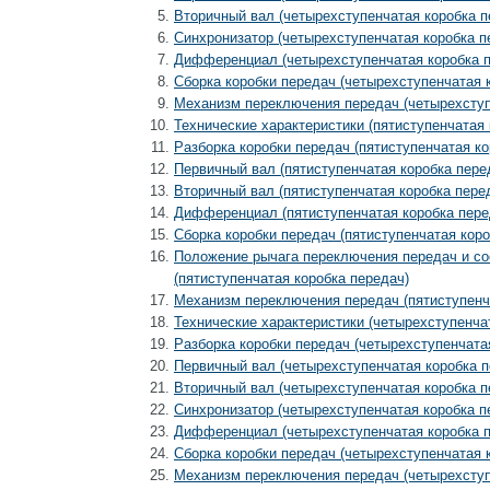
Вторичный вал (четырехступенчатая коробка п
Синхронизатор (четырехступенчатая коробка п
Дифференциал (четырехступенчатая коробка п
Сборка коробки передач (четырехступенчатая 
Механизм переключения передач (четырехступ
Технические характеристики (пятиступенчатая 
Разборка коробки передач (пятиступенчатая ко
Первичный вал (пятиступенчатая коробка пере
Вторичный вал (пятиступенчатая коробка пере
Дифференциал (пятиступенчатая коробка пере
Сборка коробки передач (пятиступенчатая коро
Положение рычага переключения передач и со
(пятиступенчатая коробка передач)
Механизм переключения передач (пятиступенч
Технические характеристики (четырехступенчат
Разборка коробки передач (четырехступенчатая
Первичный вал (четырехступенчатая коробка п
Вторичный вал (четырехступенчатая коробка п
Синхронизатор (четырехступенчатая коробка п
Дифференциал (четырехступенчатая коробка п
Сборка коробки передач (четырехступенчатая к
Механизм переключения передач (четырехступ