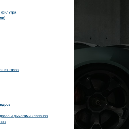
о фильтра
ли)
вших газов
индров
двала и рычагами клапанов
нов