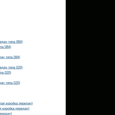
едач типа 084)
па 084)
ач типа 084)
едач типа 020)
па 020)
ач типа 020)
тая коробка передач)
я коробка передач)
ередач)