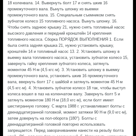
18 коленвала. 14. Вывернуть болт 17 и снять шкив 16
промежуточного вала. Вынуть шпонку из выемки
промежуточного вала. 15. Специальным съемником снять
зубчатое колесо 15 топливного насоса. Вынуть шпонку. 16.
Чтобы снять заднюю крышку 21, нужно снять топливный насос
высокого давления и передний кронштейн 14 крепления
топливного насоса. Сборка ПОРЯДОК ВЫПОЛНЕНИЯ 1. Если
была снята задняя крышка 21, нужно установить крышку,
кронштейн 14 и топливный насос 13. 2. Установить шпонку в
выемку вала топливного насоса, установить зубчатое колесо 15,
завернуть гайку крепления зубчатого колеса, затянуть
моментом 45 Н·м (4,5 кгс·м). 3. Установить шпонку в выемку
промежуточного вала, установить шкив 16 промежуточного
вала, ввернуть болт 17 с шайбой и затянуть моментом 45 Н·м
(4,5 кгс·м). 4. Установить зубчатое колесо 18 так, чтобы выступ
колеса вошел в паз на коленчатом валу. Завернуть болт 5 и
затянуть моментом 180 Н·м (18,0 кгс·м), если болт имеет
шестигранную головку. С марта 1988 г. устанавливают болты с
двенадцатигранной головкой, момент затяжки 90 Н·м (9,0 кгс·м),
затем довернуть на пол-оборота (180°). Болты с
двенадцатигранной головкой повторно использовать
запрещается. Перед заворачиванием нанести на резьбу болта