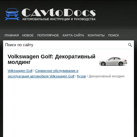
ГЛАВНАЯ
НОВОЕ
ПОПУЛЯРНОЕ
КАРТА САЙТА
КОНТАКТЫ
ПОИСК
Volkswagen Golf: Декоративный
молдинг
Volkswagen Golf
/
Сервисное обслуживание и
эксплуатация автомобиля Volkswagen Golf
/
Кузов
/ Декоративный молдинг