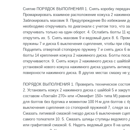
Снятие ПОРЯДОК ВЫПОЛНЕНИЯ 1. Снять коробку передач (с
Промаркировать взаимное расположение кожуха 2 нажимного
Заблокировать маховик 9. Предупреждение Во избежании 
необходимо откручивать по диагонали с учетом того, что з
откручивать только на один оборот. 4. Ослабить болты 11 
открутить их. 5. Снять маховик 9 и ведомый диск 8. 6. Пр
пружины 7 и диска 6 выключения сцепления, чтобы при сбор
Подцепить отверткой стопорную пружину 7 и снять диск 6 
болты 14 крепления кожуха 2 нажимного диска. Болты поса
откручиваются. 9. Снять кожух 2 нажимного диска с шайбо
установкой нового кожуха нажимного диска удалить антико
поверхности нажимного диска. В других местах смазку не у
ПОРЯДОК ВЫПОЛНЕНИЯ 1. Проверить техническое состояние
2. Установить кожух 2 нажимного диска с шайбой 5 и закрут
составом «Локтайл 270» или «Омнифит 150» типа М) равно
для болтов без буртика и моментом 100 Н·м для болтов с бу
выключения сцепления со стопорной пружиной 7, следя за
Смазать литиевой смазкой гнездо диска 6 выключения сцеп
самого толкателя 10. 5. Смазать шлицы ступицы ведомого 
или графитовой смазкой. 6. Надеть ведомый диск 8 на шли