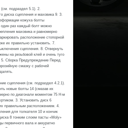
м. подраздел 5.1). 2.
 диска сцепления и маховика 9. 3.
деформации кожуха болты
а один раз каждый болт можно
крепления маховика и равномерно
омаркировать расположение стопорной
ке их правильно установить. 7.
выключения сцепления. 8. Отвернуть
жены на резьбовой клей и очень туго
й 5. Сборка Предупреждение Перед
ррозийную смазку с рабочей
далять.
 сцепления (см. подраздел 4.2.1).
ить новые болты 14 (смазав их
мерно по диагонали моментом 75 Н·м
ртиком. 3. Установить диск 6
 их правильным расположением. 4.
ления для толкателя 10 и кончик
диска 8 тонким слоем пасты «Moly»
цы первичного вала и аккуратно