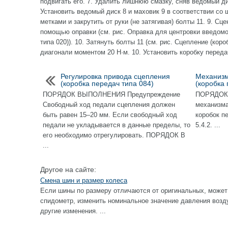
подвигать его. 7. Удалить лишнюю смазку, сняв ведомый дис
Установить ведомый диск 8 и маховик 9 в соответствии со
метками и закрутить от руки (не затягивая) болты 11. 9. Сц
помощью оправки (см. рис. Оправка для центровки введомо
типа 020)). 10. Затянуть болты 11 (см. рис. Сцепление (кор
диагонали моментом 20 Н·м. 10. Установить коробку передач
Регулировка привода сцепления
Механизм
(коробка передач типа 084)
(коробка 
ПОРЯДОК ВЫПОЛНЕНИЯ Предупреждение
ПОРЯДОК 
Свободный ход педали сцепления должен
механизма
быть равен 15–20 мм. Если свободный ход
коробок п
педали не укладывается в данные пределы, то
5.4.2. ...
его необходимо отрегулировать. ПОРЯДОК В
...
Другое на сайте:
Смена шин и размер колеса
Если шины по размеру отличаются от оригинальных, может
спидометр, изменить номинальное значение давления возду
другие изменения. ...