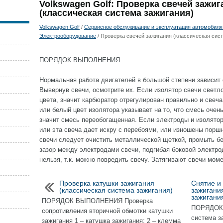
Volkswagen Golf: Проверка свечей зажиг
(классическая система зажигания)
Volkswagen Golf
/
Сервисное обслуживание и эксплуатация автомобиля 
Электрооборудование
/ Проверка свечей зажигания (классическая сис
ПОРЯДОК ВЫПОЛНЕНИЯ
Нормальная работа двигателей в большой степени зависит 
Вывернув свечи, осмотрите их. Если изолятор свечи светл
цвета, значит карбюратор отрегулирован правильно и свеч
или белый цвет изолятора указывает на то, что смесь очень
значит смесь переобогащенная. Если электроды и изолятор 
или эта свеча дает искру с перебоями, или изношены порш
свечи следует очистить металлической щеткой, промыть б
зазор между электродами свечи, подгибая боковой электро
нельзя, т.к. можно повредить свечу. Затягивают свечи момен
Проверка катушки зажигания
Снятие и
(классическая система зажигания)
зажигани
зажигания
ПОРЯДОК ВЫПОЛНЕНИЯ Проверка
ПОРЯДОК 
сопротивления вторичной обмотки катушки
система з
зажигания 1 – катушка зажигания; 2 – клемма