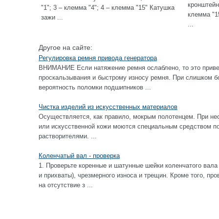
кронштейн 
"1"; 3 – клемма "4"; 4 – клемма "15" Катушка
клемма "15
зажи ...
...
Другое на сайте:
Регулировка ремня привода генератора
ВНИМАНИЕ Если натяжение ремня ослаблено, то это приве
проскальзывания и быстрому износу ремня. При слишком б
вероятность поломки подшипников ...
Чистка изделий из искусственных материалов
Осуществляется, как правило, мокрым полотенцем. При не
или искусственной кожи моются специальным средством по 
растворителями. ...
Коленчатый вал - проверка
1. Проверьте коренные и шатунные шейки коленчатого вала
и прихваты), чрезмерного износа и трещин. Кроме того, пр
на отсутствие з ...