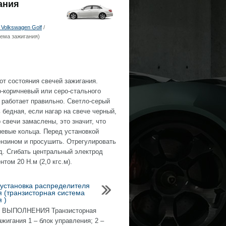
ания
Volkswagen Golf
/
тема зажигания)
от состояния свечей зажигания.
о-коричневый или серо-стального
а работает правильно. Светло-серый
 бедная, если нагар на свече черный,
свечи замаслены, это значит, что
невые кольца. Перед установкой
ензином и просушить. Отрегулировать
д. Сгибать центральный электрод
том 20 Н.м (2,0 кгс.м).
 установка распределителя
я (транзисторная система
 )
ВЫПОЛНЕНИЯ Транзисторная
ажигания 1 – блок управления; 2 –