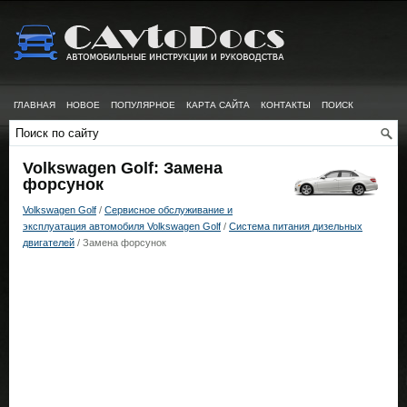
ГЛАВНАЯ
НОВОЕ
ПОПУЛЯРНОЕ
КАРТА САЙТА
КОНТАКТЫ
ПОИСК
Volkswagen Golf: Замена
форсунок
Volkswagen Golf
/
Сервисное обслуживание и
эксплуатация автомобиля Volkswagen Golf
/
Система питания дизельных
двигателей
/ Замена форсунок