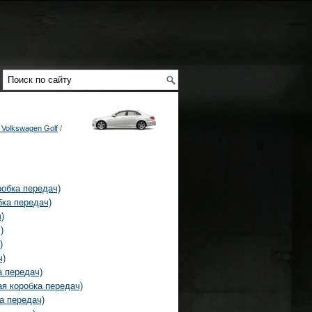
Volkswagen Golf
/
робка передач)
бка передач)
)
)
)
ч)
а передач)
я коробка передач)
а передач)