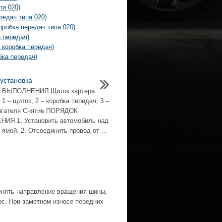
па 020)
редач типа 020)
робка передач типа 020)
 передач)
 коробка передач)
бка передач)
 установка
ВЫПОЛНЕНИЯ Щиток картера
1 – щиток; 2 – коробка передач; 3 –
вигателя Снятие ПОРЯДОК
ИЯ 1. Установить автомобиль над
ямой. 2. Отсоединить провод от ...
нять направление вращения шины,
ос. При заметном износе передних