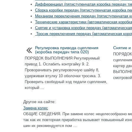
Дифференциал (пятиступенчатая коробка передач ти
Сборка коробки передач (пятиступенчатая коробка пе
Механизм переключения передач (пятиступенчатая ко
Технические характеристики (автоматическая коробка
Снятие и установка коробки передач (автоматическая
Тросик переключения передач (автоматическая коро
Регулировка привода сцепления
Снятие и
(коробка передач типа 020)
ПОРЯДОК 
ПОРЯДОК ВЫПОЛНЕНИЯ Регулируемый
сцепления 
привод 1. Ослабить контргайку 9. 2.
картер д
Проворачивать регулировочную шайбу 8,
ВЫПОЛНЕН
удерживая втулку 10 оболочки тросика. 3.
смотровой 
Проверить свободный ход педали сцепления,
который ...
Другое на сайте:
Замена колес
ОБЩИЕ СВЕДЕНИЯ. При замене колес нецелесообразно ме
так как их повторная приработка вызывает повышенный изн
шин их рекомендуется пом ...