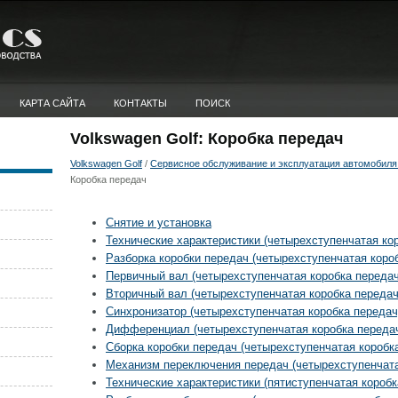
КАРТА САЙТА
КОНТАКТЫ
ПОИСК
Volkswagen Golf: Коробка передач
Volkswagen Golf
/
Сервисное обслуживание и эксплуатация автомобиля 
Коробка передач
Снятие и установка
Технические характеристики (четырехступенчатая ко
Разборка коробки передач (четырехступенчатая коро
Первичный вал (четырехступенчатая коробка передач
Вторичный вал (четырехступенчатая коробка передач
Синхронизатор (четырехступенчатая коробка передач
Дифференциал (четырехступенчатая коробка переда
Сборка коробки передач (четырехступенчатая коробк
Механизм переключения передач (четырехступенчата
Технические характеристики (пятиступенчатая коробк