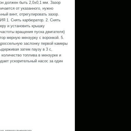
он должен быть 2,0±0,1 мм. Зазор
ичается от указанного, нужно
чный винт, отрегулировать зазор.
 1. Снять карбюратор. 2. Снять
еру и установить крышку
а частоты вращения пуска двигателя)
атор мерную мензурку с воронкой. 5.
 дроссельную заслонку первой камеры
выдерживая затем паузу в 3 с,
 количество топлива в мензурке и
одает ускорительный насос за один
но отрегулировать