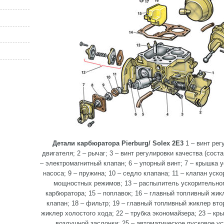
Детали карбюратора Pierburg/ Solex 2E3
1 – винт рег
двигателя; 2 – рычаг; 3 – винт регулировки качества (сост
– электромагнитный клапан; 6 – упорный винт; 7 – крышка 
насоса; 9 – пружина; 10 – седло клапана; 11 – клапан уск
мощностных режимов; 13 – распылитель ускорительног
карбюратора; 15 – поплавок; 16 – главный топливный жик
клапан; 18 – фильтр; 19 – главный топливный жиклер втор
жиклер холостого хода; 22 – трубка экономайзера; 23 – кр
воздушной заслонки; 25 – автоматическое пусковое ус