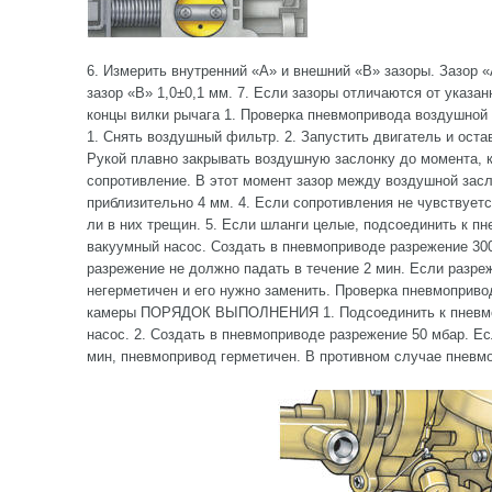
6. Измерить внутренний «А» и внешний «В» зазоры. Зазор «
зазор «В» 1,0±0,1 мм. 7. Если зазоры отличаются от указан
концы вилки рычага 1. Проверка пневмопривода воздуш
1. Снять воздушный фильтр. 2. Запустить двигатель и остав
Рукой плавно закрывать воздушную заслонку до момента, к
сопротивление. В этот момент зазор между воздушной зас
приблизительно 4 мм. 4. Если сопротивления не чувствуетс
ли в них трещин. 5. Если шланги целые, подсоединить к п
вакуумный насос. Создать в пневмоприводе разрежение 30
разрежение не должно падать в течение 2 мин. Если разре
негерметичен и его нужно заменить. Проверка пневмоприво
камеры ПОРЯДОК ВЫПОЛНЕНИЯ 1. Подсоединить к пневмо
насос. 2. Создать в пневмоприводе разрежение 50 мбар. Ес
мин, пневмопривод герметичен. В противном случае пневм