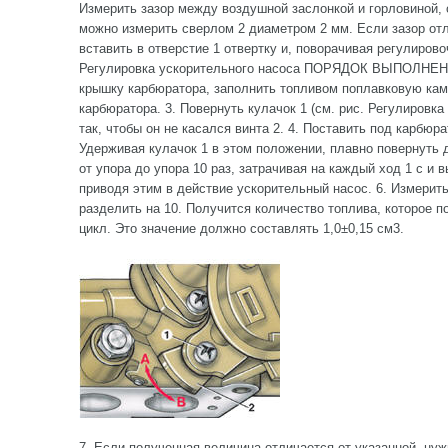
Измерить зазор между воздушной заслонкой и горловиной, 
можно измерить сверлом 2 диаметром 2 мм. Если зазор отл
вставить в отверстие 1 отвертку и, поворачивая регулирово
Регулировка ускорительного насоса ПОРЯДОК ВЫПОЛНЕНИЯ
крышку карбюратора, заполнить топливом поплавковую кам
карбюратора. 3. Повернуть кулачок 1 (см. рис. Регулировк
так, чтобы он не касался винта 2. 4. Поставить под карбюр
Удерживая кулачок 1 в этом положении, плавно повернуть
от упора до упора 10 раз, затрачивая на каждый ход 1 с и 
приводя этим в действие ускорительный насос. 6. Измерить
разделить на 10. Получится количество топлива, которое п
цикл. Это значение должно составлять 1,0±0,15 см3.
7. Если полученная величина отличается от указанной, нуж