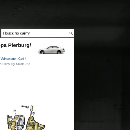
ра Pierburg/
Volkswagen Golf
/
 Pierburg/ Solex 2Е3