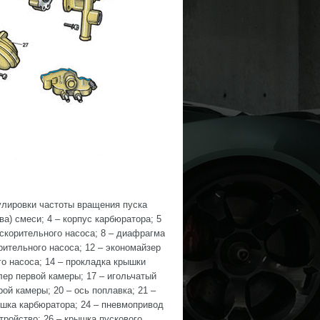
улировки частоты вращения пуска
ава) смеси; 4 – корпус карбюратора; 5
ускорительного насоса; 8 – диафрагма
орительного насоса; 12 – экономайзер
о насоса; 14 – прокладка крышки
лер первой камеры; 17 – игольчатый
ой камеры; 20 – ось поплавка; 21 –
ышка карбюратора; 24 – пневмопривод
тройство; 26 – крышка пускового