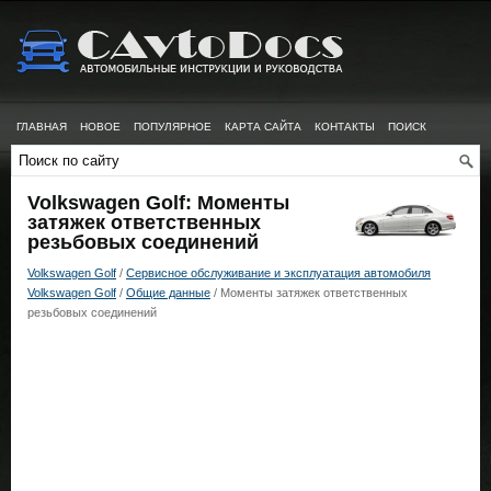
ГЛАВНАЯ
НОВОЕ
ПОПУЛЯРНОЕ
КАРТА САЙТА
КОНТАКТЫ
ПОИСК
Volkswagen Golf: Моменты
затяжек ответственных
резьбовых соединений
Volkswagen Golf
/
Сервисное обслуживание и эксплуатация автомобиля
Volkswagen Golf
/
Общие данные
/ Моменты затяжек ответственных
резьбовых соединений