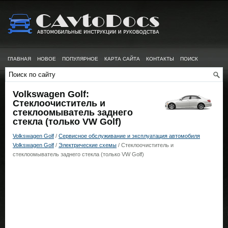
ГЛАВНАЯ
НОВОЕ
ПОПУЛЯРНОЕ
КАРТА САЙТА
КОНТАКТЫ
ПОИСК
Volkswagen Golf:
Стеклоочиститель и
стеклоомыватель заднего
стекла (только VW Golf)
Volkswagen Golf
/
Сервисное обслуживание и эксплуатация автомобиля
Volkswagen Golf
/
Электрические схемы
/ Стеклоочиститель и
стеклоомыватель заднего стекла (только VW Golf)