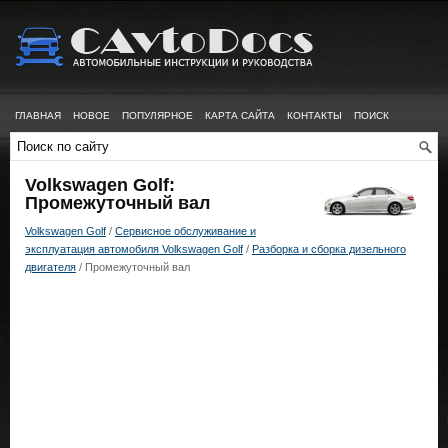
ГЛАВНАЯ
НОВОЕ
ПОПУЛЯРНОЕ
КАРТА САЙТА
КОНТАКТЫ
ПОИСК
Volkswagen Golf:
Промежуточный вал
Volkswagen Golf
/
Сервисное обслуживание и
эксплуатация автомобиля Volkswagen Golf
/
Разборка и сборка дизельного
двигателя
/ Промежуточный вал