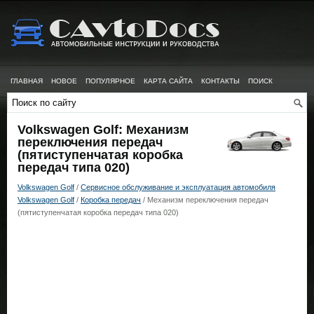
ГЛАВНАЯ
НОВОЕ
ПОПУЛЯРНОЕ
КАРТА САЙТА
КОНТАКТЫ
ПОИСК
Volkswagen Golf: Механизм
переключения передач
(пятиступенчатая коробка
передач типа 020)
Volkswagen Golf
/
Сервисное обслуживание и эксплуатация автомобиля
Volkswagen Golf
/
Коробка передач
/ Механизм переключения передач
(пятиступенчатая коробка передач типа 020)