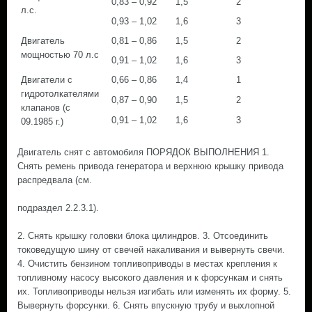
0,83 – 0,92
1,5
2
л.с.
0,93 – 1,02
1,6
3
Двигатель
0,81 – 0,86
1,5
2
мощностью 70 л.с
0,91 – 1,02
1,6
3
Двигатели с
0,66 – 0,86
1,4
1
гидротолкателями
0,87 – 0,90
1,5
2
клапанов (с
0,91 – 1,02
1,6
3
09.1985 г.)
Двигатель снят с автомобиля ПОРЯДОК ВЫПОЛНЕНИЯ 1.
Снять ремень привода генератора и верхнюю крышку привода
распредвала (см.
подраздел 2.2.3.1).
2. Снять крышку головки блока цилиндров. 3. Отсоединить
токоведущую шину от свечей накаливания и вывернуть свечи.
4. Очистить бензином топливоприводы в местах крепления к
топливному насосу высокого давления и к форсункам и снять
их. Топливоприводы нельзя изгибать или изменять их форму. 5.
Вывернуть форсунки. 6. Снять впускную трубу и выхлопной