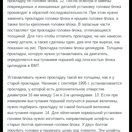
прокладку по головке блока. 12. После осмотра и замены
поврежденных и изношенных деталей установку головки блока
производят в обратной последовательности. При этом нужно
заменить прокладки головки блока и крышки головки блока, а
также болты крепления головки блока. В запасные части
поставляют три прокладки головки блока, отличающиеся
толщиной. Для того чтобы отличить прокладки, на них нанесен
номер детали, а также сделаны один, два или три выреза, как
показано на рис. Прокладка головки блока цилиндров. Толщина
прокладки, которую нужно устанавливать на двигатель,
определяется выступанием поршней над плоскостью блока
цилиндров в ВМТ.
Устанавливать нужно прокладку такой же толщины, как и у
старой прокладки. Начиная с сентября 1995 г. устанавливается
прокладка, у которой есть дополнительное отверстие
диаметром 16 мм между 1-м и 2-м цилиндрами. 13. Если при
измерении выступания поршней получатся разные величины,
нужно подбирать прокладку по самой большой величине
выступания поршня. 14. Для облегчения нормальной установки
головки блока нужно изготовить направляющие штифты из
старых болтов крепления головки блока. У двух болтов
обрубить головки и прорезать шлиц под отвертку. Эти штифты