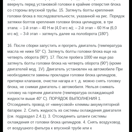
ввернуть перед установкой головки в крайние отверстия блока
со стороны впускной трубы. 15. Затянуть болты крепления
головки блока в последовательности, указанной на рис. Порядок
затяжки болтов крепления головки блока цилиндров, в три
этапа: – 1-й этап – 40 Н·м (4,0 кгс·м); – 2-й этап – 60 Н·м (6,0
кгс·м); – 3-й этап – затянуть далее на полоборота (180°).
16. После сборки запустить и прогреть двигатель (температура
масла не ниже 50° С). Затянуть болты головки блока еще на
четверть оборота (90°). 17. После пробега 1000 км еще раз
затянуть болты головки блока на четверть оборота (90°) (кроме
двигателей мод. 1V). Двигатель установлен на автомобиле При
необходимости замены прокладки головки блока цилиндров,
притирки клапанов, очистки нагара и т. д. можно снять головку
блока, не снимая двигатель с автомобиля. Нельзя снимать
головку на горячем двигателе (температура охлаждающей
жидкости выше 40° С). ПОРЯДОК ВЫПОЛНЕНИЯ 1.
Отсоединить провод от «минусовой» клеммы аккумуляторной
батареи. 2. Слить жидкость из системы охлаждения двигателя
(см. подраздел 2.4.1). 3. Отсоединить шланги системы
охлаждения от головки блока цилиндров. 4. Снять воздуховод
от воздушного фильтра к впускной трубе или к