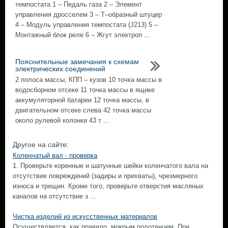
темпостата 1 – Педаль газа 2 – Элемент
управления дросселем 3 – Т–образный штуцер
4 – Модуль управления темпостата (J213) 5 –
Монтажный блок реле 6 – Жгут электроп ...
Пояснительные замечания к схемам
электрических соединений
2 полоса массы, КПП – кузов 10 точка массы в
водосборном отсеке 11 точка массы в ящике
аккумуляторной батареи 12 точка массы, в
двигательном отсеке слева 42 точка массы
около рулевой колонки 43 т ...
Другое на сайте:
Коленчатый вал - проверка
1. Проверьте коренные и шатунные шейки коленчатого вала на
отсутствие повреждений (задиры и прихваты), чрезмерного
износа и трещин. Кроме того, проверьте отверстия масляных
каналов на отсутствие з ...
Чистка изделий из искусственных материалов
Осуществляется, как правило, мокрым полотенцем. При