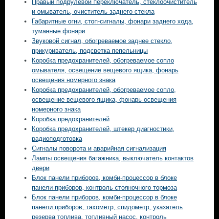
Правый подрулевой переключатель, стеклоочиститель
и омыватель, очиститель заднего стекла
Габаритные огни, стоп-сигналы, фонари заднего хода,
туманные фонари
Звуковой сигнал, обогреваемое заднее стекло,
прикуриватель, подсветка пепельницы
Коробка предохранителей, обогреваемое сопло
омывателя, освещение вещевого ящика, фонарь
освещения номерного знака
Коробка предохранителей, обогреваемое сопло,
освещение вещевого ящика, фонарь освещения
номерного знака
Коробка предохранителей
Коробка предохранителей, штекер диагностики,
радиоподготовка
Сигналы поворота и аварийная сигнализация
Лампы освещения багажника, выключатель контактов
двери
Блок панели приборов, комби-процессор в блоке
панели приборов, контроль стояночного тормоза
Блок панели приборов, комби-процессор в блоке
панели приборов, тахометр, спидометр, указатель
резерва топлива, топливный насос, контроль