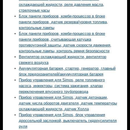
охлаждающей жидкости, реле давления масла,
стрелочные часы
Блок панели приборов, комби-процессор в блоке
панели приборов, датчик резерва/уровня топлива,
контрольные лампы
Блок панели приборов, комби-процессор в блоке
панели приборов, считывающая катушка
противоугонной защиты, датчик скорости движения,
контрольные лампы, контроль ремня безопасности
Вентилятор охлаждающей жидкости, вентилятор
свежего воздуха
Аккумуляторная батарея, стартер, генератор, главный
блок предохранителей/аккумуляторная батарея
Прибор управления для Simos, реле топливного
насоса, инжекторы, система зажигания, клапан
переключения впускного трубопровода
Прибор управления для Simos, датчик детонации,
датчик числа оборотов двигателя, датчик температуры
охлаждающей жидкости, датчик Холла
Прибор управления для Simos, блок управления
дроссельной заслонкой, выключатель гидроусилителя
руля