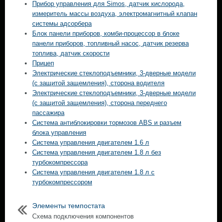
Прибор управления для Simos, датчик кислорода,
измеритель массы воздуха, электромагнитный клапан
системы адсорбера
Блок панели приборов, комби-процессор в блоке
панели приборов, топливный насос, датчик резерва
топлива, датчик скорости
Прицеп
Электрические стеклоподъемники, 3-дверные модели
(с защитой защемления), сторона водителя
Электрические стеклоподъемники, 3-дверные модели
(с защитой защемления), сторона переднего
пассажира
Система антиблокировки тормозов ABS и разъем
блока управления
Система управления двигателем 1.6 л
Система управления двигателем 1.8 л без
турбокомпрессора
Система управления двигателем 1.8 л с
турбокомпрессором
Элементы темпостата
Схема подключения компонентов