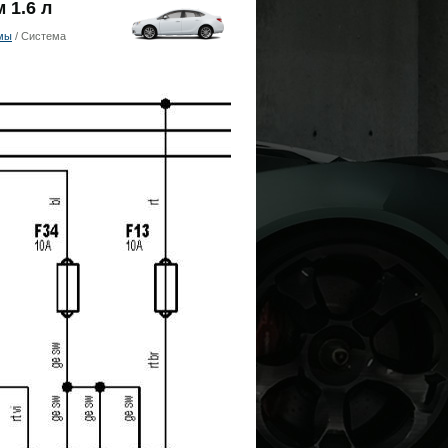
 1.6 л
мы
/ Система