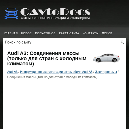
ГЛАВНАЯ
НОВОЕ
ПОПУЛЯРНОЕ
КАРТА САЙТА
КОНТАКТЫ
ПОИСК
Audi A3: Соединения массы
(только для стран c холодным
климатом)
Audi A3
/
Инструкция по эксплуатации автомобиля Audi A3
/
Электросхемы
/
Соединения массы (только для стран c холодным климатом)