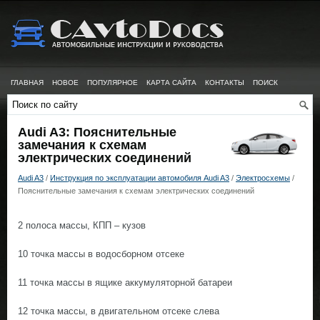
ГЛАВНАЯ
НОВОЕ
ПОПУЛЯРНОЕ
КАРТА САЙТА
КОНТАКТЫ
ПОИСК
Audi A3: Пояснительные
замечания к схемам
электрических соединений
Audi A3
/
Инструкция по эксплуатации автомобиля Audi A3
/
Электросхемы
/
Пояснительные замечания к схемам электрических соединений
2 полоса массы, КПП – кузов
10 точка массы в водосборном отсеке
11 точка массы в ящике аккумуляторной батареи
12 точка массы, в двигательном отсеке слева