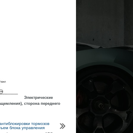
Электрические
ащемления), сторона переднего
антиблокировки тормозов
зъем блока управления