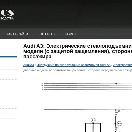
КАРТА САЙТА
КОНТАКТЫ
ПОИСК
Audi A3: Электрические стеклоподъемни
модели (с защитой защемления), сторон
пассажира
Audi A3
/
Инструкция по эксплуатации автомобиля Audi A3
/
Электросхе
дверные модели (с защитой защемления), сторона переднего пассажи