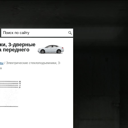
ки, 3-дверные
а переднего
мы
/ Электрические стеклоподъемники, 3-
ра