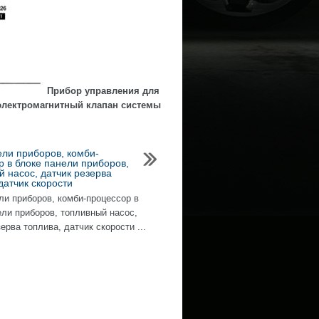
Прибор управления для
 электромагнитный клапан системы
ели приборов, комби-
р в блоке панели приборов,
й насос, датчик резерва
датчик скорости
ли приборов, комби-процессор в
ели приборов, топливный насос,
ерва топлива, датчик скорости ...