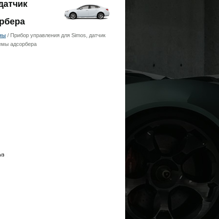
датчик
рбера
мы
/ Прибор управления для Simos, датчик
темы адсорбера