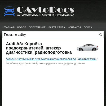
ГЛАВНАЯ
НОВОЕ
ПОПУЛЯРНОЕ
КАРТА САЙТА
КОНТАКТЫ
ПОИСК
Audi A3: Коробка
предохранителей, штекер
диагностики, радиоподготовка
Audi A3
/
Инструкция по эксплуатации автомобиля Audi A3
/
Электросхемы
/
Коробка предохранителей, штекер диагностики, радиоподготовка