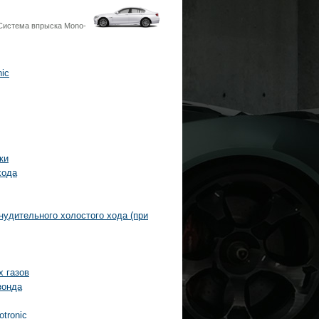
Система впрыска Mono-
ic
ки
хода
удительного холостого хода (при
х газов
зонда
tronic