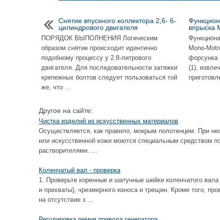
Снятие впускного коллектора 2,6- 6-
Функцион
цилиндрового двигателя
впрыска 
ПОРЯДОК ВЫПОЛНЕНИЯ Логическим
Функциона
образом снятие происходит идентично
Mono-Motr
подобному процессу у 2,8-литрового
форсунка 
двигателя. Для последовательности затяжки
(1), извле
крепежных болтов следует пользоваться той
приготовл
же, что ...
Другое на сайте:
Чистка изделий из искусственных материалов
Осуществляется, как правило, мокрым полотенцем. При не
или искусственной кожи моются специальным средством по 
растворителями. ...
Коленчатый вал - проверка
1. Проверьте коренные и шатунные шейки коленчатого вала
и прихваты), чрезмерного износа и трещин. Кроме того, пр
на отсутствие з ...
Регулировка ремня привода генератора