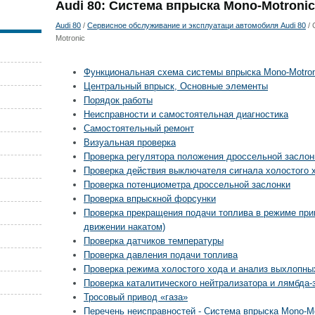
Audi 80: Система впрыска Mono-Motronic
Audi 80
/
Сервисное обслуживание и эксплуатаци автомобиля Audi 80
/ 
Motronic
Функциональная схема системы впрыска Mono-Motron
Центральный впрыск, Основные элементы
Порядок работы
Неисправности и самостоятельная диагностика
Самостоятельный ремонт
Визуальная проверка
Проверка регулятора положения дроссельной заслон
Проверка действия выключателя сигнала холостого 
Проверка потенциометра дроссельной заслонки
Проверка впрыскной форсунки
Проверка прекращения подачи топлива в режиме прин
движении накатом)
Проверка датчиков температуры
Проверка давления подачи топлива
Проверка режима холостого хода и анализ выхлопны
Проверка каталитического нейтрализатора и лямбда-
Тросовый привод «газа»
Перечень неисправностей - Система впрыска Mono-Mo