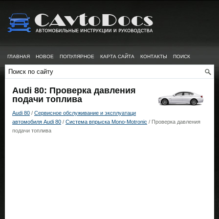
ГЛАВНАЯ
НОВОЕ
ПОПУЛЯРНОЕ
КАРТА САЙТА
КОНТАКТЫ
ПОИСК
Audi 80: Проверка давления
подачи топлива
Audi 80
/
Сервисное обслуживание и эксплуатаци
автомобиля Audi 80
/
Система впрыска Mono-Motronic
/ Проверка давления
подачи топлива