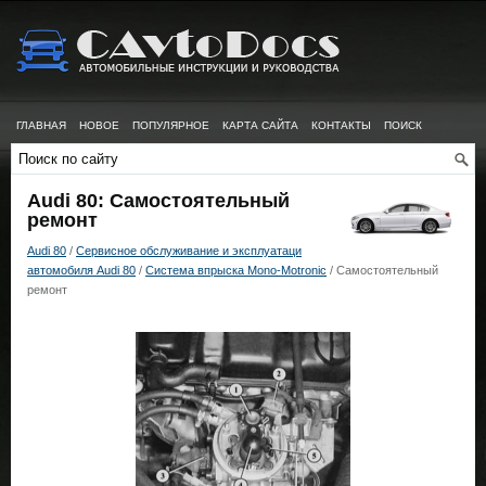
ГЛАВНАЯ
НОВОЕ
ПОПУЛЯРНОЕ
КАРТА САЙТА
КОНТАКТЫ
ПОИСК
Audi 80: Самостоятельный
ремонт
Audi 80
/
Сервисное обслуживание и эксплуатаци
автомобиля Audi 80
/
Система впрыска Mono-Motronic
/ Самостоятельный
ремонт